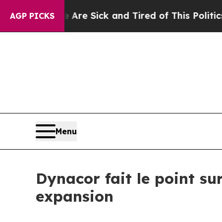
re Sick and Tired of This Politics of Hatred”
The
AGP PICKS
Menu
Dynacor fait le point su
expansion