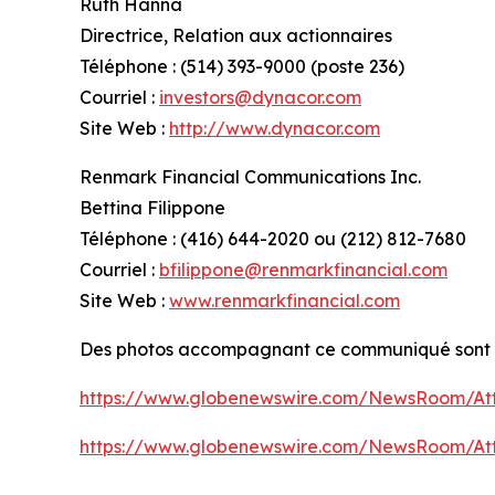
Ruth Hanna
Directrice, Relation aux actionnaires
Téléphone : (514) 393-9000 (poste 236)
Courriel :
investors@dynacor.com
Site Web :
http://www.dynacor.com
Renmark Financial Communications Inc.
Bettina Filippone
Téléphone : (416) 644-2020 ou (212) 812-7680
Courriel :
bfilippone@renmarkfinancial.com
Site Web :
www.renmarkfinancial.com
Des photos accompagnant ce communiqué sont 
https://www.globenewswire.com/NewsRoom/Att
https://www.globenewswire.com/NewsRoom/A