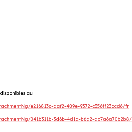
disponibles au
achmentNg/e216813c-aaf2-409e-9372-c356ff23ccd6/fr
ttachmentNg/041b311b-3d6b-4d1a-b6a2-ac7a6a70b2b8/