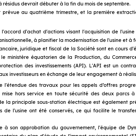
à résidus devrait débuter à la fin du mois de septembre.
est prévue au quatrième trimestre, et la première extra
e l'accord d'achat d'actions visant l'acquisition de l'us
sationnelle, à planifier la modernisation de l'usine et à fai
ncaire, juridique et fiscal de la Société sont en cours d
 le ministère équatorien de la Production, du Commerce 
rotection des investissements (API). L'API est un contr
e aux investisseurs en échange de leur engagement à réalise
de l'étendue des travaux pour les appels d’offres progr
la mise hors service en toute sécurité des deux parcs 
e la principale sous-station électrique est également pré
 de l'usine ont été conservés, ce qui facilite le transf
te à son approbation du gouvernement, l'équipe de Dy