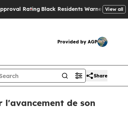
Black Residents Warned of Abusive Cops for Year
View all
Provided by AGP
Share
ur l'avancement de son