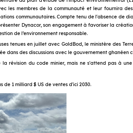
mentaire du plan d'étude de l'impact environnemental (EI
vec les membres de la communauté et leur fournira des e
lations communautaires. Compte tenu de l'absence de di
ir présenter Dynacor, son engagement à favoriser la créati
estion de l’environnement responsable.
uses tenues en juillet avec GoldBod, le ministère des Ter
ée dans des discussions avec le gouvernement ghanéen co
la révision du code minier, mais ne s'attend pas à une d
 de 1 milliard $ US de ventes d'ici 2030.