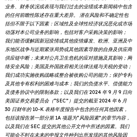
业务、财务状况或表现与我们过去的业绩或本新闻稿中包含
的任何前瞻性陈述存在重大差异。 潜在风险和不确定性包
括但不限于以下因素：区域性及全球性经济状况恶化或市场
动荡对本公司业务的影响，包括对客户采购决策的影响；
我们能否缓解因新冠疫情或其他疫情爆发、欧洲、亚洲及中
东地区战争与近期紧张局势或其他因素导致的自身及供应商
供应链中断；未来对公共卫生危机的应对措施及其影响；网
络安全风险；美国及外国政府相关法律法规与关税的变动；
我们成功实施收购战略或整合被收购公司的能力；保护专利
及其他专有权利的困难与成本；我们的负债水平、偿债能力
及债务协议中的限制条款；以及我们在 2024 年 9 月 9 日向
美国证券交易委员会（“SEC”）提交的截至 2024 年 6 月
30 日财年的 10-K 表格年度报告中包含的任何其他因素，
包括该报告第一部分第 1A 项题为“风险因素”的章节内容，
以及我们在 SEC 提交的其他公开文件中所述的因素。我们
可能会不时在未来的申报文件种列出所发现的其他风险因