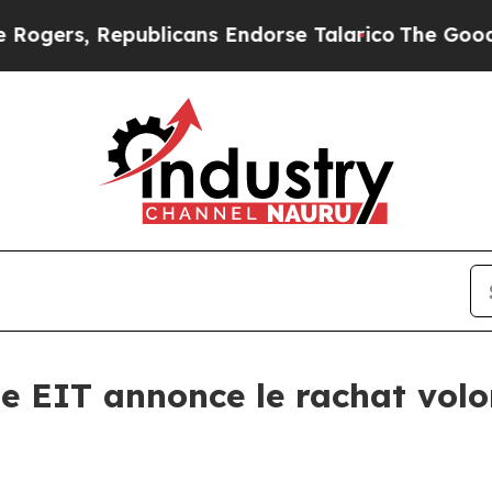
, Republicans Endorse Talarico
The Good News Tr
e EIT annonce le rachat volo