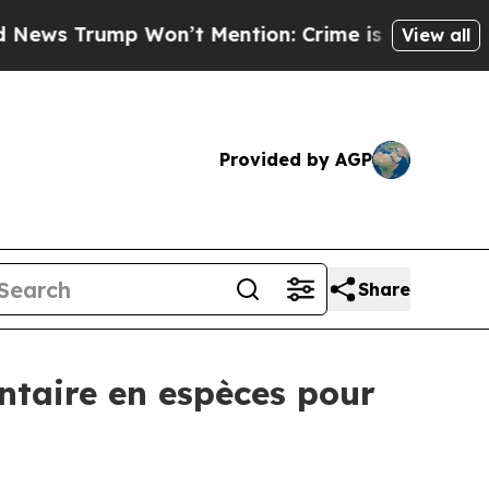
ump Won’t Mention: Crime is Plunging, but he c
View all
Provided by AGP
Share
ntaire en espèces pour