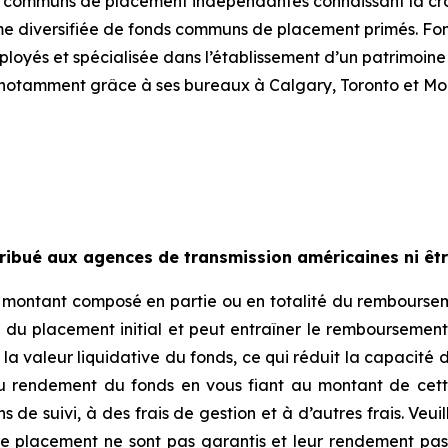
ds communs de placement indépendantes connaissant la cro
mme diversifiée de fonds communs de placement primés. Fo
oyés et spécialisée dans l’établissement d’un patrimoine
notamment grâce à ses bureaux à Calgary, Toronto et Mon
ribué aux agences de transmission américaines ni être
n montant composé en partie ou en totalité du rembourseme
du placement initial et peut entraîner le remboursement 
a valeur liquidative du fonds, ce qui réduit la capacité de
du rendement du fonds en vous fiant au montant de cett
de suivi, à des frais de gestion et à d’autres frais. Veuil
de placement ne sont pas garantis et leur rendement pas