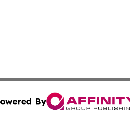
owered By
ubmit Press Release
Terms & Conditions
Copyright/DMCA