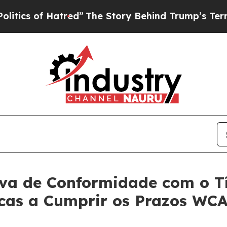
 of Hatred”
The Story Behind Trump’s Terrible Ap
iva de Conformidade com o T
icas a Cumprir os Prazos WCA