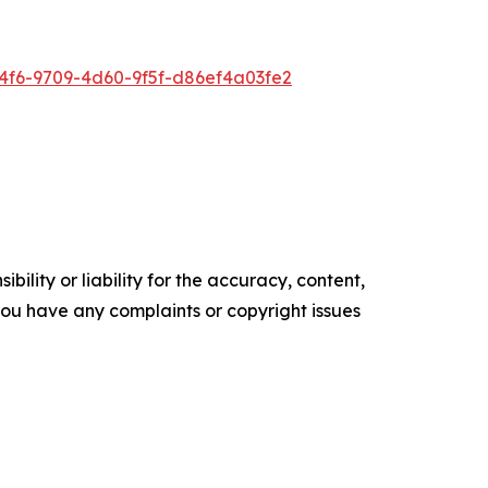
f6-9709-4d60-9f5f-d86ef4a03fe2
ility or liability for the accuracy, content,
f you have any complaints or copyright issues