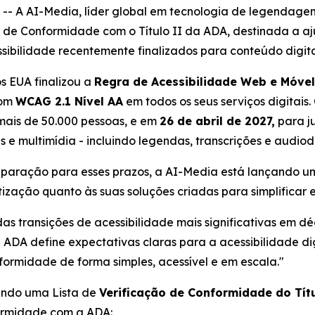
 A AI-Media, líder global em tecnologia de legendage
 de Conformidade com o Título II da ADA, destinada a aj
ssibilidade recentemente finalizados para conteúdo digita
s EUA finalizou a
Regra de Acessibilidade Web e Móvel
com
WCAG 2.1 Nível AA
em todos os seus serviços digitais
ais de 50.000 pessoas, e em
26 de abril de 2027,
para ju
is e multimídia - incluindo legendas, transcrições e audiod
paração para esses prazos, a AI-Media está lançando um
ização quanto às suas soluções criadas para simplificar 
as transições de acessibilidade mais significativas em d
da ADA define expectativas claras para a acessibilidade di
rmidade de forma simples, acessível e em escala."
çando uma Lista de
Verificação de Conformidade do Tít
formidade com a ADA: