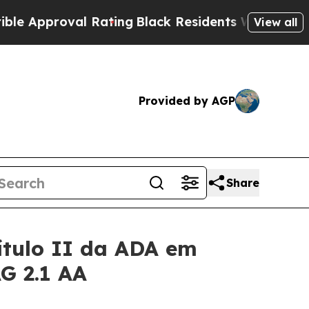
proval Rating
Black Residents Warned of Abusive 
View all
Provided by AGP
Share
ítulo II da ADA em
G 2.1 AA