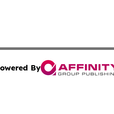
owered By
ubmit Press Release
Terms & Conditions
Copyright/DMCA
Inc. dba Affinity Group Publishing & Industry Channel Nau
Cookie Settings / Your Privacy Choices