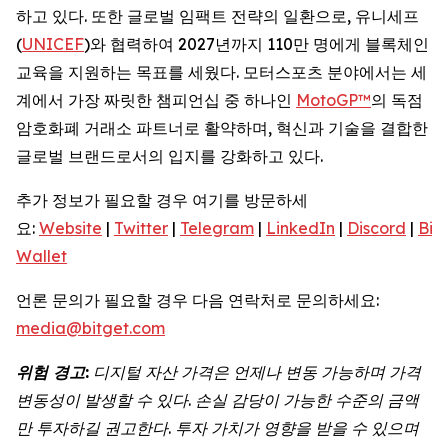
하고 있다. 또한 글로벌 임팩트 전략의 일환으로, 유니세프
(
UNICEF
)와 협력하여 2027년까지 110만 명에게 블록체인
교육을 지원하는 목표를 세웠다. 모터스포츠 분야에서는 세
계에서 가장 짜릿한 챔피언십 중 하나인
MotoGP™
의 독점
암호화폐 거래소 파트너로 활약하며, 혁신과 기술을 결합한
글로벌 브랜드로서의 입지를 강화하고 있다.
추가 정보가 필요할 경우 여기를 방문하세
요:
Website
|
Twitter
|
Telegram
|
LinkedIn
|
Discord
|
Bit
Wallet
언론 문의가 필요할 경우 다음 연락처로 문의하세요:
media@bitget.com
위험 경고:
디지털 자산 가격은 언제나 변동 가능하며 가격
변동성이 발생할 수 있다. 손실 감당이 가능한 수준의 금액
만 투자하길 권고한다. 투자 가치가 영향을 받을 수 있으며